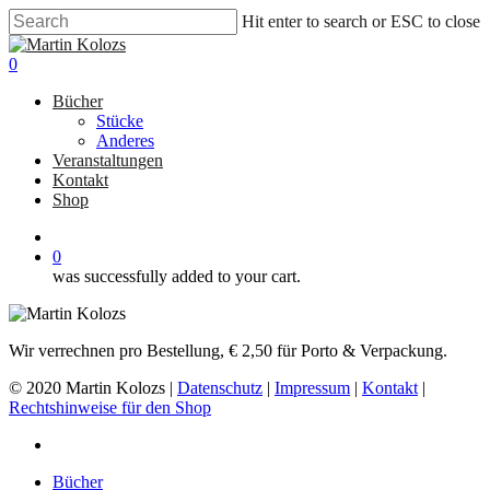
Skip
Hit enter to search or ESC to close
to
Close
main
Search
0
content
Menu
Bücher
Stücke
Anderes
Veranstaltungen
Kontakt
Shop
facebook
0
was successfully added to your cart.
Wir verrechnen pro Bestellung, € 2,50 für Porto & Verpackung.
© 2020 Martin Kolozs |
Datenschutz
|
Impressum
|
Kontakt
|
Rechtshinweise für den Shop
facebook
Close
Bücher