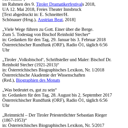
im Rahmen des 9.
Tiroler Dramatikerfestival
s 2018,
UA 12. Mai 2018, Freies Theater Innsbruck
[Text abgedruckt in: E. Schneitter/H.
Schönauer (Hrsg.),
Austrian Beat
, 2018]
„Viele Wege führen zu Gott. Einer über die Berge.
Zum 5. Todestag von Bischof Reinhold Stecher“
in: Gedanken für den Tag, 29. Januar bis 3. Februar 2018
Österreichischer Rundfunk (ORF), Radio Ö1, täglich 6:56
Uhr
„Tiroler ‚Volksbischof‘, Schriftsteller und Maler: Bischof Dr.
Reinhold Stecher (1921-2013)“
in: Österreichisches Biographisches Lexikon, Nr. 1/2018
Österreichische Akademie der Wissenschaften
(Red.),
Biographien des Monats
„Was bedeutet es, gut zu sein“
in: Gedanken für den Tag, 28. August bis 2. September 2017
Österreichischer Rundfunk (ORF), Radio Ö1, täglich 6:56
Uhr
„Reimmichl – Der Tiroler Priesterdichter Sebastian Rieger
(1867-1953)“
in: Österreichisches Biographisches Lexikon, Nr. 5/2017