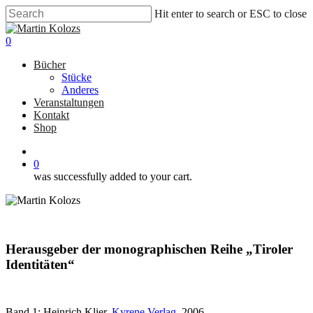
Skip
Hit enter to search or ESC to close
to
Close
main
Search
0
content
Menu
Bücher
Stücke
Anderes
Veranstaltungen
Kontakt
Shop
facebook
0
was successfully added to your cart.
Herausgeber der monographischen Reihe „Tiroler
Identitäten“
Band 1: Heinrich Klier,
Kyrene Verlag
, 2006