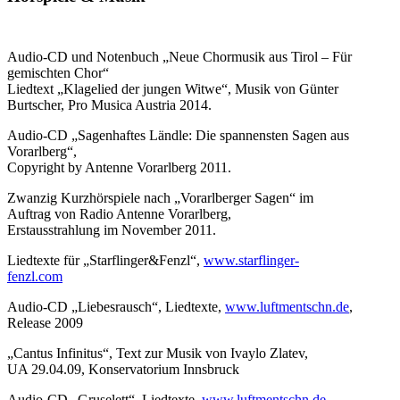
Audio-CD und Notenbuch „Neue Chormusik aus Tirol – Für
gemischten Chor“
Liedtext „Klagelied der jungen Witwe“, Musik von Günter
Burtscher, Pro Musica Austria 2014.
Audio-CD „Sagenhaftes Ländle: Die spannensten Sagen aus
Vorarlberg“,
Copyright by Antenne Vorarlberg 2011.
Zwanzig Kurzhörspiele nach „Vorarlberger Sagen“ im
Auftrag von Radio Antenne Vorarlberg,
Erstausstrahlung im November 2011.
Liedtexte für „Starflinger&Fenzl“,
www.starflinger-
fenzl.com
Audio-CD „Liebesrausch“, Liedtexte,
www.luftmentschn.de
,
Release 2009
„Cantus Infinitus“, Text zur Musik von Ivaylo Zlatev,
UA 29.04.09, Konservatorium Innsbruck
Audio-CD „Gruselett“, Liedtexte,
www.luftmentschn.de
,