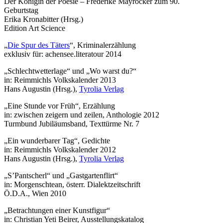
Der Königin der Poesie – Frederike Mayröcker zum 90.
Geburtstag
Erika Kronabitter (Hrsg.)
Edition Art Science
„
Die Spur des Täters
“, Kriminalerzählung
exklusiv für: achensee.literatour 2014
„Schlechtwetterlage“ und „Wo warst du?“
in: Reimmichls Volkskalender 2013
Hans Augustin (Hrsg.),
Tyrolia Verlag
„Eine Stunde vor Früh“, Erzählung
in: zwischen zeigern und zeilen, Anthologie 2012
Turmbund Jubiläumsband, Texttürme Nr. 7
„Ein wunderbarer Tag“, Gedichte
in: Reimmichls Volkskalender 2012
Hans Augustin (Hrsg.),
Tyrolia Verlag
„S’Pantscherl“ und „Gastgartenflirt“
in: Morgenschtean, österr. Dialektzeitschrift
Ö.D.A., Wien 2010
„Betrachtungen einer Kunstfigur“
in: Christian Yeti Beirer, Ausstellungskatalog