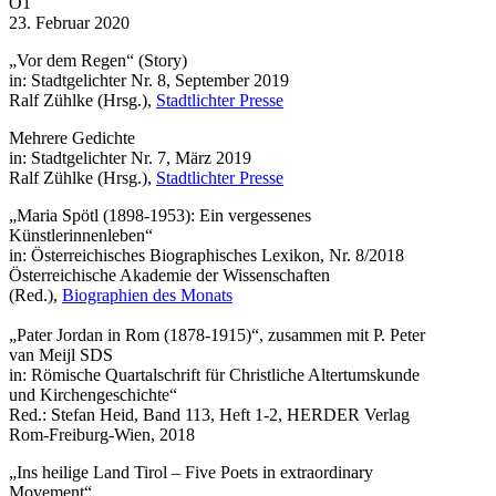
Ö1
23. Februar 2020
„Vor dem Regen“ (Story)
in: Stadtgelichter Nr. 8, September 2019
Ralf Zühlke (Hrsg.),
Stadtlichter Presse
Mehrere Gedichte
in: Stadtgelichter Nr. 7, März 2019
Ralf Zühlke (Hrsg.),
Stadtlichter Presse
„Maria Spötl (1898-1953): Ein vergessenes
Künstlerinnenleben“
in: Österreichisches Biographisches Lexikon, Nr. 8/2018
Österreichische Akademie der Wissenschaften
(Red.),
Biographien des Monats
„Pater Jordan in Rom (1878-1915)“, zusammen mit P. Peter
van Meijl SDS
in: Römische Quartalschrift für Christliche Altertumskunde
und Kirchengeschichte“
Red.: Stefan Heid, Band 113, Heft 1-2, HERDER Verlag
Rom-Freiburg-Wien, 2018
„Ins heilige Land Tirol – Five Poets in extraordinary
Movement“,